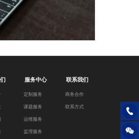
们
服务中心
联系我们
介
定制服务
商务合作
念
课题服务
联系方式
电话：1
围
运维服务
质
监理服务